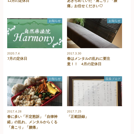
12月の定休日
あきらめていた「肩こり」「腰
痛」お任せください♡
お知らせ
お知らせ
2020.7.4
2017.3.30
7月の定休日
春はメンタルの乱れに要注
意！！ 4月の定休日
お知らせ
院長ブログ
2017.4.28
2017.7.25
春に多い「不定愁訴」「自律神
「正範語録」
経」の乱れ、メンタルからくる
「肩こり」「腰痛」