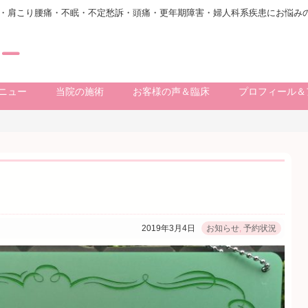
0代・肩こり腰痛・不眠・不定愁訴・頭痛・更年期障害・婦人科系疾患にお悩み
ニュー
当院の施術
お客様の声＆臨床
プロフィール＆
2019年3月4日
お知らせ
,
予約状況