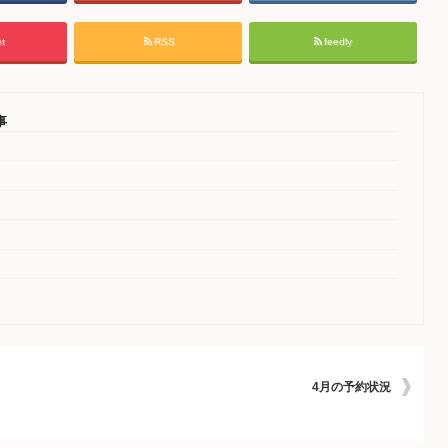
t
RSS
feedly
事
4月の予約状況