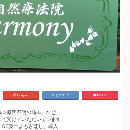
Google+
はてブ
Pocket
眠☆原因不明の痛み」など、
して受けていただいています。
「GE黄土よもぎ蒸し」導入