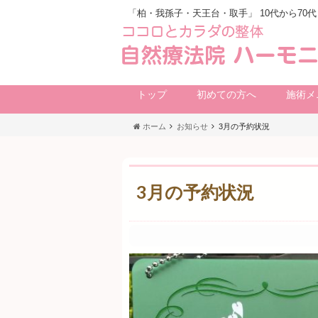
「柏・我孫子・天王台・取手」 10代から7
トップ
初めての方へ
施術メ
ホーム
お知らせ
3月の予約状況
3月の予約状況