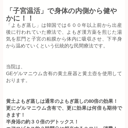
「子宮温活」で身体の内側から健や
かに！！
「よもぎ蒸し」は韓国では６００年以上前から出産
後に行われていた療法で、よもぎ漢方薬を煎じた湯
気を肛門と子宮の粘膜から体内に吸収させ、下半身
から温めていくという伝統的な民間療法です。
当院は、
GEゲルマニウム含有の黄土座器と黄土壺を使用して
おります。
黄土よもぎ蒸しは通常のよもぎ蒸しの80倍の効果！
更にゲルマニウム含有で、更に効果は何倍も期待で
きます！
半身浴の約３０倍のデトックス！