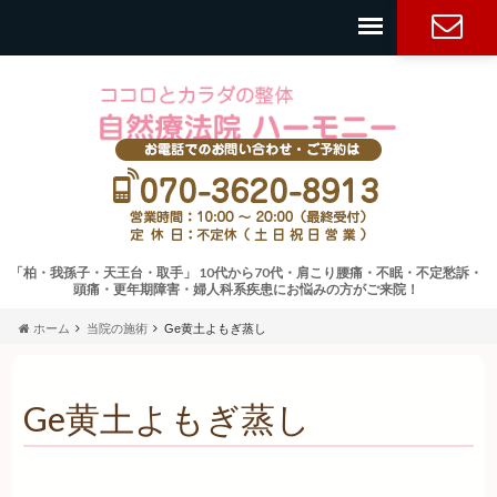
お問い合
わせ・ご
予約
「柏・我孫子・天王台・取手」 10代から70代・肩こり腰痛・不眠・不定愁訴・
頭痛・更年期障害・婦人科系疾患にお悩みの方がご来院！
ホーム
当院の施術
Ge黄土よもぎ蒸し
Ge黄土よもぎ蒸し